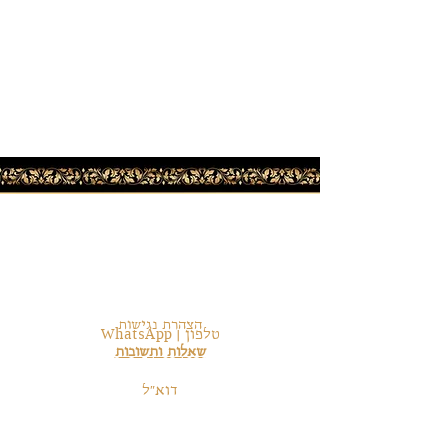
תקנון
משלוחים והחזרות
תקנון אתר
פרטי התקשרות
אמצעי תשלום
הצהרת נגישות
טלפון | WhatsApp
שאלות ותשובות
972-54-6246225+
דוא״ל
orkabi.5828@gmail.com