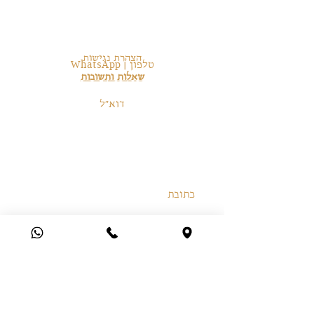
משלוחים והחזרות
תקנון אתר
פרטי התקשרות
אמצעי תשלום
הצהרת נגישות
טלפון | WhatsApp
שאלות ותשובות
972-54-6246225+
דוא״ל
orkabi.5828@gmail.com
בית המלאכה
כתובת
הרב חיים שאול עבוד 3, ירושלים
שעות פתיחה
א׳-ה׳ 12:00-18:00
בתיאום מראש