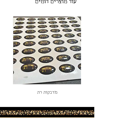
עוד מוצרים דומים
מדבקות רת
חור
תקנון