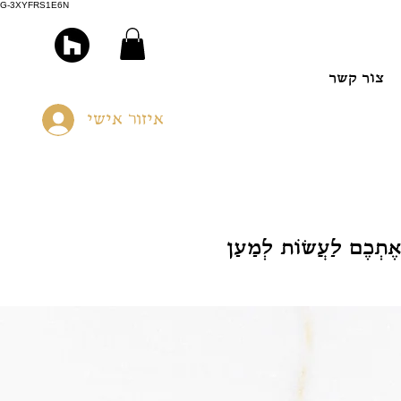
G-3XYFRS1E6N
צור קשר
איזור אישי
 אֶתְכֶם לַעֲשׂוֹת לְמַעַן