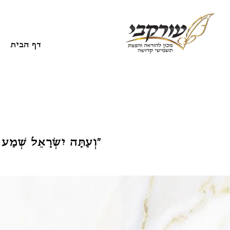
דף הבית
״וְעַתָּה יִשְׂרָאֵל שְׁמַע