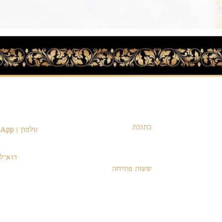
ת
בית המלאכה
פרטי התק
כתובת
טלפון | WhatsApp
הרב חיים שאול עבוד 3,
54-6246225+
ירושלים
רה
דוא״ל
שעות פתיחה
זה
828@gmail.com
א׳-ה׳ 12:00-18:00
בתיאום מראש
צועי