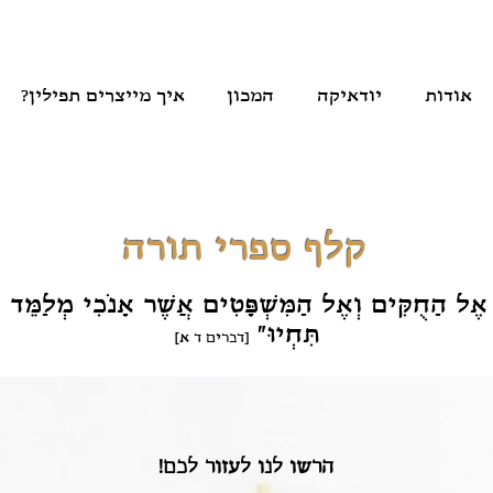
אודות
יודאיקה
המכון
איך מייצרים תפילין?
קלף ספרי תורה
 אֶל הַחֻקִּים וְאֶל הַמִּשְׁפָּטִים אֲשֶׁר אָנֹכִי מְלַמֵּד
תִּחְיוּ״
[דברים ד א]
הרשו לנו לעזור לכם!