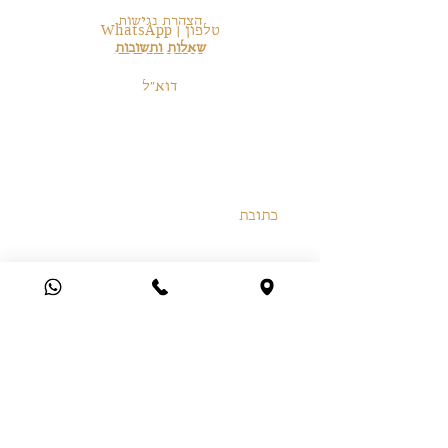
הצהרת נגישות
טלפון | WhatsApp
שאלות ותשובות
972-54-6246225+
דוא״ל
orkabi.5828@gmail.com
בית המלאכה
כתובת
הרב חיים שאול עבוד 3, ירושלים
שעות פתיחה
א׳-ה׳ 12:00-18:00
בתיאום מראש
חנות
תפילין