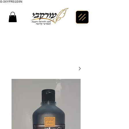
G-3XYFRS1E6N